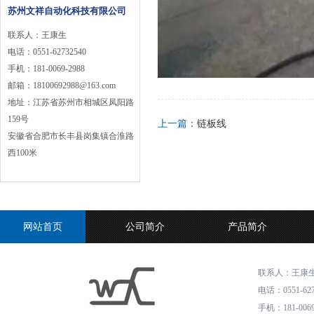
苏州文祥自动化科技有限公司
联系人：王康生
电话
：
0551-62732540
手机
：
181-0069-2988
邮箱
：
18100692988@163.com
地址
：
江苏省苏州市相城区凤阳路
159号
上一篇：
链板线
安徽省合肥市长丰县岗集镇合淮路
西100米
网站首页
公司简介
产品简介
联系人：王康
电话
：
0551-62
手机
：
181-006