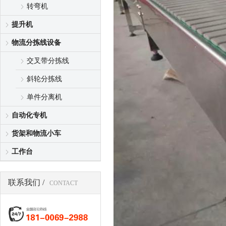
转弯机
提升机
物流分拣线设备
交叉带分拣线
斜轮分拣线
单件分离机
自动化专机
货架和物流小车
工作台
联系我们 /
CONTACT