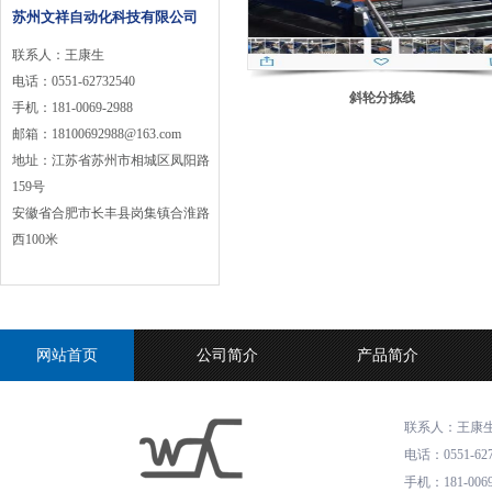
苏州文祥自动化科技有限公司
联系人：王康生
电话
：
0551-62732540
斜轮分拣线
手机
：
181-0069-2988
邮箱
：
18100692988@163.com
地址
：
江苏省苏州市相城区凤阳路
159号
安徽省合肥市长丰县岗集镇合淮路
西100米
网站首页
公司简介
产品简介
联系人：王康
电话
：
0551-62
手机
：
181-006