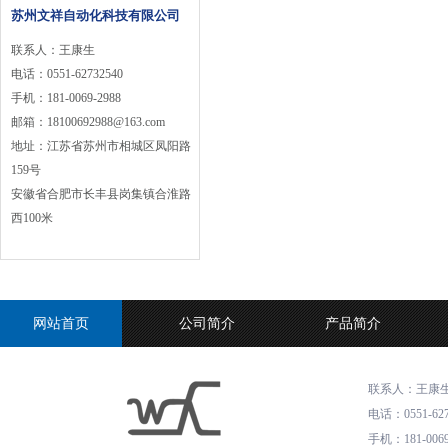
苏州文祥自动化科技有限公司
联系人：王康生
电话
：
0551-62732540
手机
：
181-0069-2988
邮箱
：
18100692988@163.com
地址
：
江苏省苏州市相城区凤阳路
159号
安徽省合肥市长丰县岗集镇合淮路
西100米
网站首页
公司简介
产品简介
联系人：王康
电话
：
0551-62
手机
：
181-006