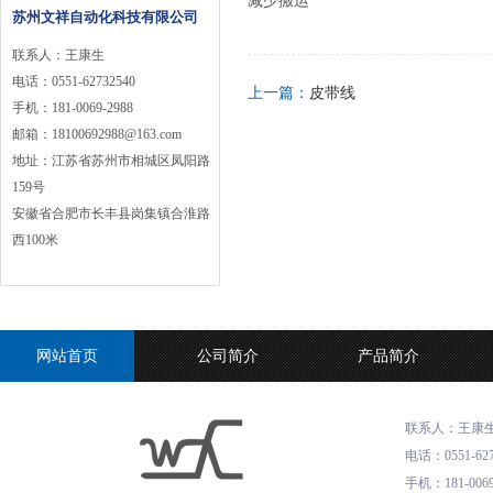
减少搬运
苏州文祥自动化科技有限公司
联系人：王康生
电话
：
0551-62732540
上一篇：
皮带线
手机
：
181-0069-2988
邮箱
：
18100692988@163.com
地址
：
江苏省苏州市相城区凤阳路
159号
安徽省合肥市长丰县岗集镇合淮路
西100米
网站首页
公司简介
产品简介
联系人：王康
电话
：
0551-62
手机
：
181-006