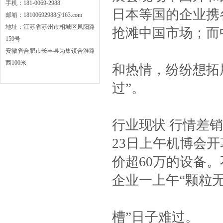
手机
：
181-0069-2988
日本等国的企业携
邮箱
：
18100692988@163.com
地址
：
江苏省苏州市相城区凤阳路
抢滩中国市场；而
159号
安徽省合肥市长丰县岗集镇合淮路
西100米
和热情，纷纷想拓
过”。
行业现状 行情差销
23日上午机博会
价超60万的设备
企业一上午“颗粒
槽”日子难过。